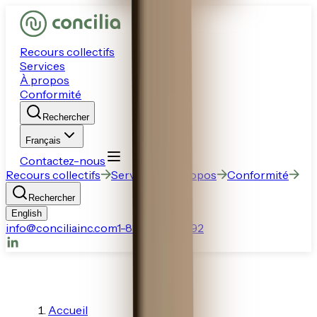
Recours collectifs
Services
À propos
Conformité
Rechercher
Français
Contactez-nous
Recours collectifs
Services
À propos
Conformité
Rechercher
English
info@conciliainc.com
1-888-770-6892
Accueil