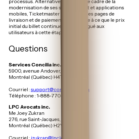
processus. Alternativement, dans le cadre de la
modernisation de ses sites internet et applications
mobiles, Ticketmaster combinera les pages de
livraison et de paiement, de manière à ce que le prix
initial du billet continue à être divulgué aux
utilisateurs à cette étape.
Questions
Services Concilia inc.
5900, avenue Andover, bureau 1
Montréal (Québec) H4T 1H5
Courriel :
support@conciliainc.com
Téléphone : 1-888-770-6892
LPC Avocats inc.
Me Joey Zukran
276, rue Saint-Jacques, bureau 801
Montréal (Québec) H2Y 1N3
Courriel :
jzukran@lpclex.com