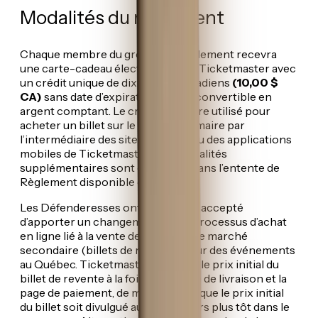
Modalités du règlement
Chaque membre du groupe de règlement recevra
une carte-cadeau électronique de Ticketmaster avec
un crédit unique de dix dollars canadiens
(10,00 $
CA)
sans date d’expiration et non convertible en
argent comptant. Le crédit peut être utilisé pour
acheter un billet sur le marché primaire par
l’intermédiaire des sites internet ou des applications
mobiles de Ticketmaster. Des modalités
supplémentaires sont énoncées dans l’entente de
Règlement disponible ci-dessous.
Les Défenderesses ont également accepté
d’apporter un changement à leur processus d’achat
en ligne lié à la vente de billets sur le marché
secondaire (billets de revente) pour des événements
au Québec. Ticketmaster affichera le prix initial du
billet de revente à la fois sur la page de livraison et la
page de paiement, de manière à ce que le prix initial
du billet soit divulgué aux utilisateurs plus tôt dans le