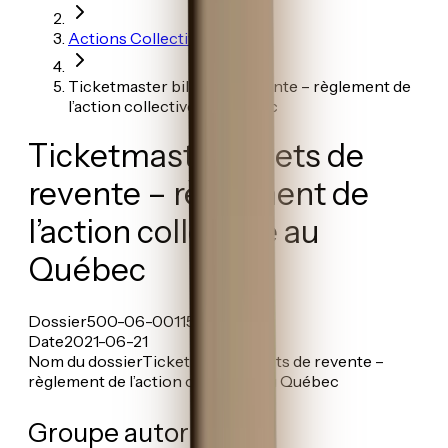
Actions Collectives
Ticketmaster billets de revente – règlement de
l’action collective au Québec
Ticketmaster billets de
revente – règlement de
l’action collective au
Québec
Dossier
500-06-001153-218
Date
2021-06-21
Nom du dossier
Ticketmaster billets de revente –
règlement de l’action collective au Québec
Groupe autorisé