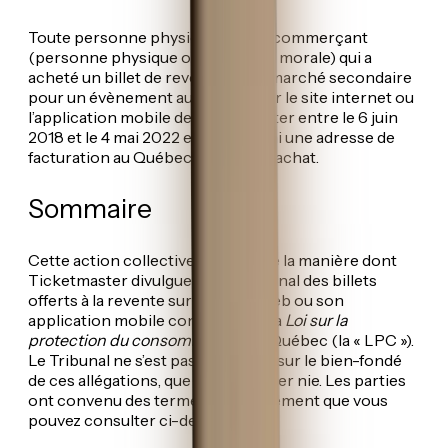
Toute personne physique et tout commerçant
(personne physique ou personne morale) qui a
acheté un billet de revente sur le marché secondaire
pour un évènement au Québec sur le site internet ou
l’application mobile de Ticketmaster entre le 6 juin
2018 et le 4 mai 2022 et qui a fourni une adresse de
facturation au Québec lors de cet achat.
Sommaire
Cette action collective allègue que la manière dont
Ticketmaster divulgue le prix original des billets
offerts à la revente sur son site Web ou son
application mobile contrevient à la
Loi sur la
protection du consommateur
du Québec (la « LPC »).
Le Tribunal ne s’est pas prononcé sur le bien-fondé
de ces allégations, que Ticketmaster nie. Les parties
ont convenu des termes d’un règlement que vous
pouvez consulter ci-dessous.