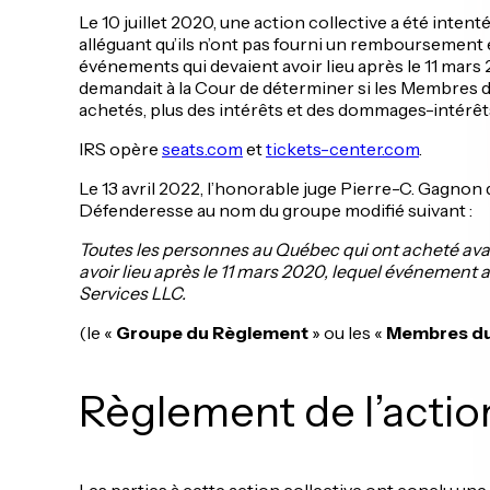
Le 10 juillet 2020, une action collective a été inte
alléguant qu’ils n’ont pas fourni un remboursement
événements qui devaient avoir lieu après le 11 ma
demandait à la Cour de déterminer si les Membres d
achetés, plus des intérêts et des dommages-intérêts
IRS opère
seats.com
et
tickets-center.com
.
Le 13 avril 2022, l’honorable juge Pierre-C. Gagnon 
Défenderesse au nom du groupe modifié suivant :
Toutes les personnes au
Québec
qui ont acheté ava
avoir lieu après le 11 mars 2020, lequel événement a
Services LLC.
(le «
Groupe du Règlement
» ou les «
Membres du
Règlement de l’action
Les parties à cette action collective ont conclu une