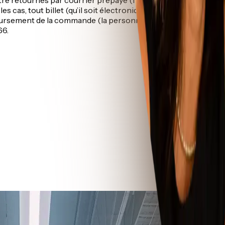
les cas, tout billet (qu’il soit électronique ou physique) doit
ursement de la commande (la personne désignée par IRS doit avo
66.