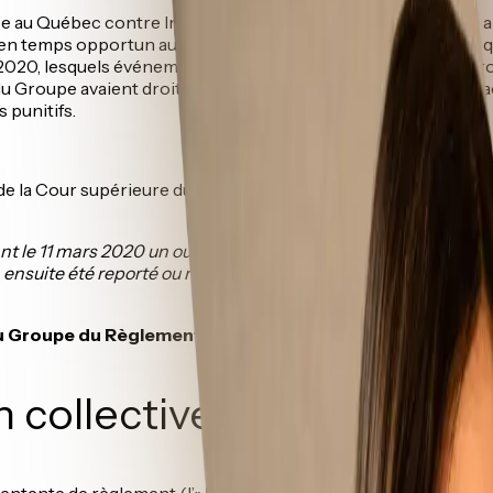
ntée au Québec contre Internet Referral Services LLC («
IRS
»), 
 en temps opportun aux Membres du Groupe pour les billets qu
rs 2020, lesquels événements ont par la suite été reportés, 
u Groupe avaient droit au remboursement intégral du prix d’ac
 punitifs.
de la Cour supérieure du Québec a autorisé cette action collec
nt le 11 mars 2020 un ou plusieurs billets auprès de Internet
 ensuite été
reporté ou reprogrammé, sans qu’un remboursemen
 Groupe du Règlement
»).
 collective, approuvé par
 entente de règlement (l’«
Entente de Règlement
»), laquell