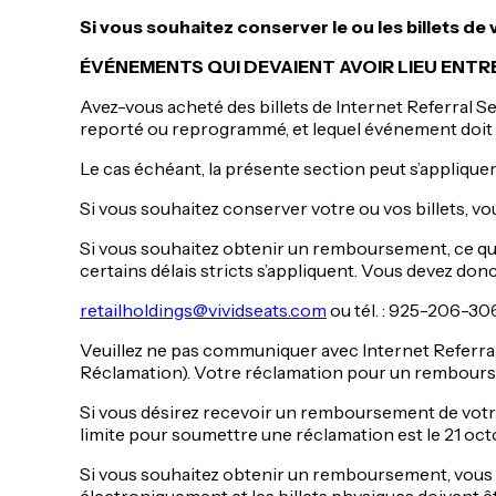
Si vous souhaitez conserver le ou les billets de 
ÉVÉNEMENTS QUI DEVAIENT AVOIR LIEU ENTRE
Avez-vous acheté des billets de Internet Referral Se
reporté ou reprogrammé, et lequel événement doit 
Le cas échéant, la présente section peut s’appliqu
Si vous souhaitez conserver votre ou vos billets, vous
Si vous souhaitez obtenir un remboursement, ce qui 
certains délais stricts s’appliquent. Vous devez 
retailholdings@vividseats.com
ou tél. : 925-206-30
Veuillez ne pas communiquer avec Internet Referral 
Réclamation). Votre réclamation pour un rembourse
Si vous désirez recevoir un remboursement de votr
limite pour soumettre une réclamation est le 21 oc
Si vous souhaitez obtenir un remboursement, vous d
électroniquement et les billets physiques doivent ê