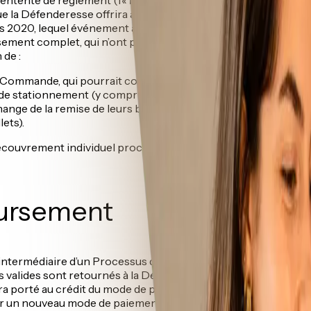
e la Défenderesse offrira à ses clients du Québec (i) qui ont a
 2020, lequel événement a par la suite été reporté ou reprogram
ement complet, qui n’ont pas réussi à obtenir une rétrofactura
 de :
mmande, qui pourrait comprendre des billets d’événements y
tationnement (y compris le prix de base, les frais de service, l
ge de la remise de leurs billets valides; OU
ets).
ecouvrement individuel procure au Fonds d’aide aux actions
ursement
ntermédiaire d’un Processus de Réclamation sur le site Web d
s valides sont retournés à la Défenderesse au plus tard à la fi
porté au crédit du mode de paiement utilisé pour l’achat des b
ir un nouveau mode de paiement à porter au crédit. Aucun chè