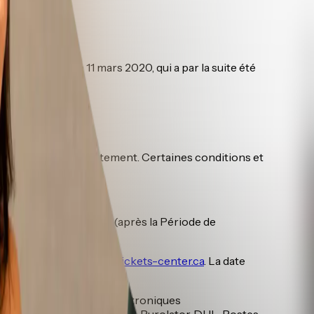
 lieu après le 11 mars 2020, qui a par la suite été
2 ?
 Transitoire
».
z le recevoir immédiatement. Certaines conditions et
ers le 21 octobre 2022 (après la Période de
ce cas.
tseats.ca
ou
reglementtickets-center.ca
. La date
ransférer vos billets électroniques
 de messagerie (tel que UPS, Purolator, DHL, Postes