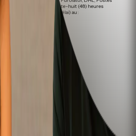
 être retourné au moins quarante-huit (48) heures
ir reçu le billet dans ce délai) au :