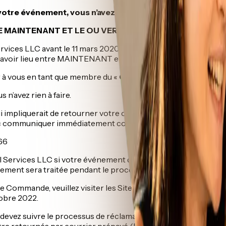
votre événement, vous n’avez rien à faire.
 MAINTENANT ET LE OU VERS LE 21 OCTOBRE 2022 :
rvices LLC avant le 11 mars 2020 pour un événement devant avoir
avoir lieu entre MAINTENANT et le ou vers le 21 octobre 202
er à vous en tant que membre du «
Groupe de Remboursement
 n’avez rien à faire.
impliquerait de retourner votre ou vos billets, vous pourrie
donc communiquer immédiatement comme suit :
66
Services LLC si votre événement doit avoir lieu après le ou v
ment sera traitée pendant le processus de réclamation dans 
e Commande, veuillez visiter les Sites de Règlement
reglemen
tobre 2022.
evez suivre le processus de réclamations et vous assurer de t
tre retournés par courrier prépayé (l’enveloppe et le service