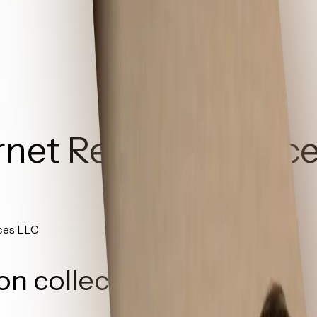
rnet Referral Servic
ices LLC
on collective