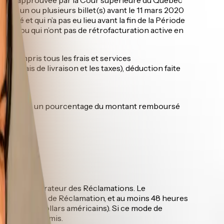
cheté un ou plusieurs billet(s) avant le 11 mars 2020
mé et qui n’a pas eu lieu avant la fin de la Période
tion ou qui n’ont pas de rétrofacturation active en
 compris tous les frais et services
es frais de livraison et les taxes), déduction faite
 collectives un pourcentage du montant remboursé
e l’Administrateur des Réclamations. Le
n de la Période de Réclamation, et au moins 48 heures
illets (en dollars américains). Si ce mode de
que ne sera émis.